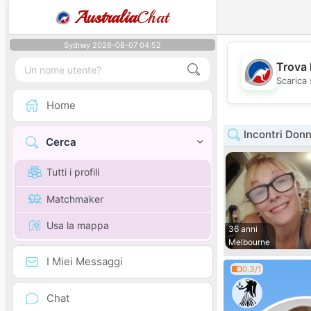
Australia
Chat
Sydney 2026-08-07 04:52
Trova 
Scarica 
Home
Incontri Donn
Cerca
Tutti i profili
Matchmaker
Usa la mappa
36 anni
Melbourne
I Miei Messaggi
0.3/1
Chat