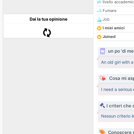
livello accademi
Fumare
Dai la tua opinione
Job
I miei amici
Joined
un po 'di me
An old girl with 
Cosa mi asp
I need a serious
I criteri che
Nessun criterio 
Conoscere 