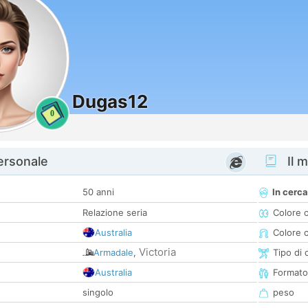
Dugas12
0
personale
Il m
50 anni
In cerca
Relazione seria
Colore 
Australia
Colore c
Victoria
Armadale
,
Tipo di 
Australia
Formato
singolo
peso