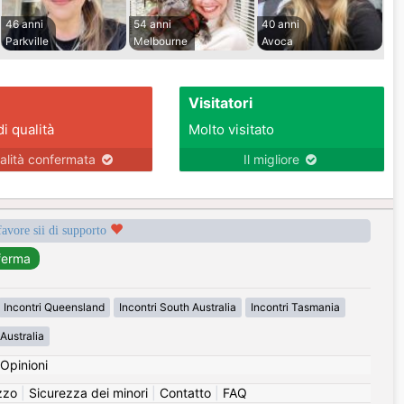
46 anni
54 anni
40 anni
Parkville
Melbourne
Avoca
Visitatori
di qualità
Molto visitato
alità confermata
Il migliore
favore sii di supporto
Incontri Queensland
Incontri South Australia
Incontri Tasmania
Australia
Opinioni
izzo
|
Sicurezza dei minori
|
Contatto
|
FAQ