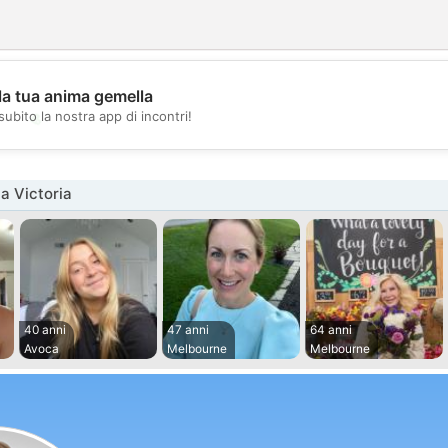
la tua anima gemella
💖
subito la nostra app di incontri!
💕
a Victoria
40 anni
47 anni
64 anni
Avoca
Melbourne
Melbourne