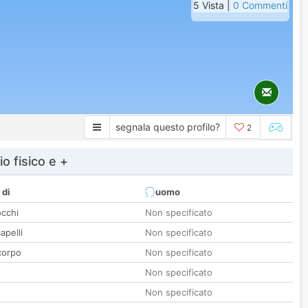
5 Vista |
0 Commenti
segnala questo profilo?
2
io fisico e +
 di
uomo
occhi
Non specificato
apelli
Non specificato
corpo
Non specificato
Non specificato
Non specificato