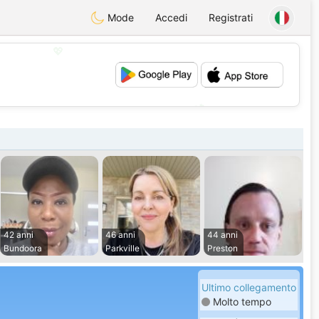
Mode
Accedi
Registrati
💖
💕
42 anni
46 anni
44 anni
Bundoora
Parkville
Preston
Ultimo collegamento
Molto tempo