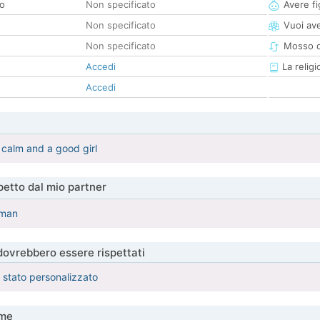
co
Non specificato
Avere fig
Non specificato
Vuoi ave
Non specificato
Mosso d
Accedi
La religi
Accedi
a calm and a good girl
etto dal mio partner
 man
 dovrebbero essere rispettati
è stato personalizzato
me