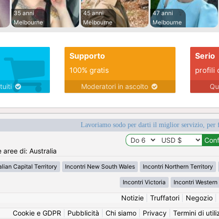
35 anni
45 anni
47 anni
Melbourne
Melbourne
Melbourne
Supporto
Serio
100% gratis
profili 
tuiti
Moderatori in ascolto
Qu
Lavoriamo sodo per darti il miglior servizio, per 
 aree di: Australia
alian Capital Territory
Incontri New South Wales
Incontri Northern Territory
Incontri Victoria
Incontri Western 
Notizie
|
Truffatori
|
Negozio
|
Cookie e GDPR
|
Pubblicità
|
Chi siamo
|
Privacy
|
Termini di util