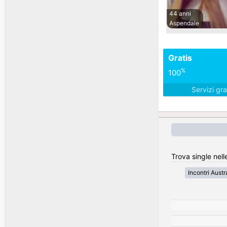
44 anni
Aspendale
Gratis
%
100
Servizi gra
Trova single nelle
Incontri Austr