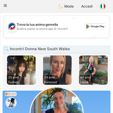
Australia
Chat
Toggle
Mode
Accedi
navigation
💖
Trova la tua anima gemella
💖
Scarica subito la nostra app di incontri!
💕
💕
Incontri Donna New South Wales
35 anni
39 anni
46 anni
Sydney
Burwood
Leura
0.6/1