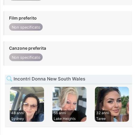
Film preferito
Non specificato
Canzone preferita
Non specificato
Incontri Donna New South Wales
48 anni
56 anni
32 anni
Sydney
Lake Heights
Taree