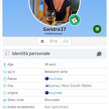
2
Sandra37
Molto tempo
11
Identità personale
Age
39 anni
qui a
Relazione seria
Paese
Australia
New South Wales
City
Sydney
,
origine
Australia
Stato civile
Divorziato
livello accademico
Non specificato