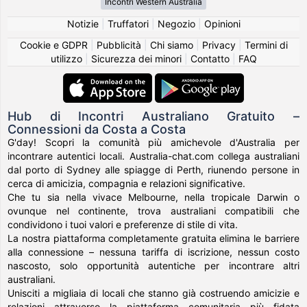
Incontri Western Australia
Notizie
|
Truffatori
|
Negozio
|
Opinioni
Cookie e GDPR
|
Pubblicità
|
Chi siamo
|
Privacy
|
Termini di
utilizzo
|
Sicurezza dei minori
|
Contatto
|
FAQ
Hub di Incontri Australiano Gratuito –
Connessioni da Costa a Costa
G'day! Scopri la comunità più amichevole d'Australia per
incontrare autentici locali. Australia-chat.com collega australiani
dal porto di Sydney alle spiagge di Perth, riunendo persone in
cerca di amicizia, compagnia e relazioni significative.
Che tu sia nella vivace Melbourne, nella tropicale Darwin o
ovunque nel continente, trova australiani compatibili che
condividono i tuoi valori e preferenze di stile di vita.
La nostra piattaforma completamente gratuita elimina le barriere
alla connessione – nessuna tariffa di iscrizione, nessun costo
nascosto, solo opportunità autentiche per incontrare altri
australiani.
Unisciti a migliaia di locali che stanno già costruendo amicizie e
relazioni attraverso la piattaforma comunitaria più fidata